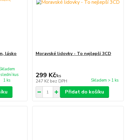
, lásko
Moravské lidovky - To nejlepší 3CD
Skladem
299 Kč
slední kus
/
ks
1 ks
Skladem > 1 ks
247 Kč
bez DPH
šíku
Přidat do košíku