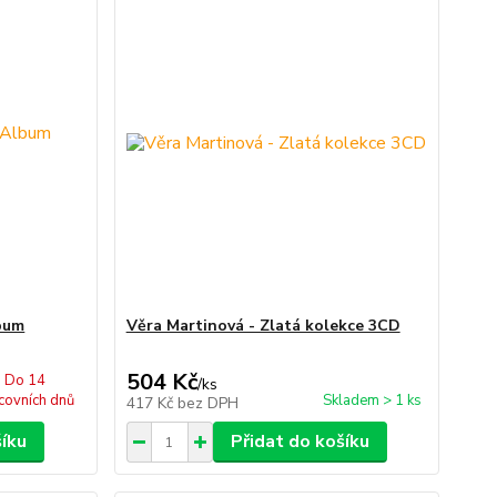
lbum
Věra Martinová - Zlatá kolekce 3CD
504 Kč
Do 14
/
ks
covních dnů
Skladem > 1 ks
417 Kč
bez DPH
šíku
Přidat do košíku