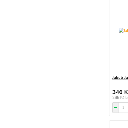
Jakub J
346 K
286 Kč
b