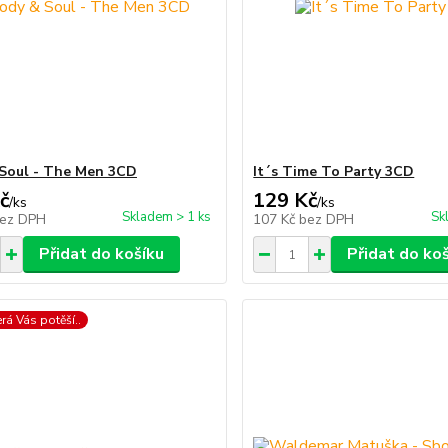
Soul - The Men 3CD
It´s Time To Party 3CD
č
129 Kč
/
ks
/
ks
Skladem > 1 ks
Sk
ez DPH
107 Kč
bez DPH
Přidat do košíku
Přidat do ko
erá Vás potěší..