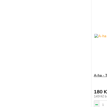
A-ha - 
180 K
149 Kč
b