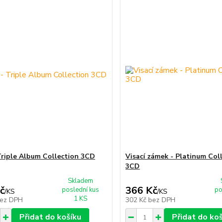
Triple Album Collection 3CD
Visací zámek - Platinum Col
3CD
Skladem
č
366 Kč
poslední kus
po
/
KS
/
KS
1 KS
ez DPH
302 Kč
bez DPH
Přidat do košíku
Přidat do ko