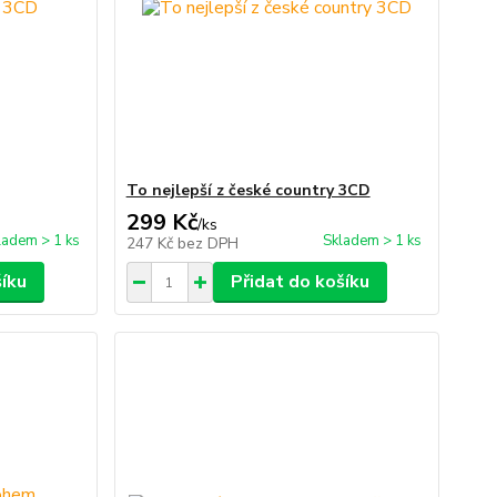
To nejlepší z české country 3CD
299 Kč
/
ks
ladem > 1 ks
Skladem > 1 ks
247 Kč
bez DPH
šíku
Přidat do košíku