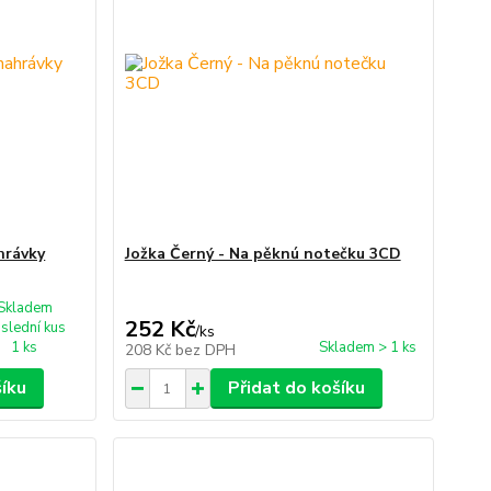
hrávky
Jožka Černý - Na pěknú notečku 3CD
Skladem
252 Kč
slední kus
/
ks
1 ks
Skladem > 1 ks
208 Kč
bez DPH
šíku
Přidat do košíku