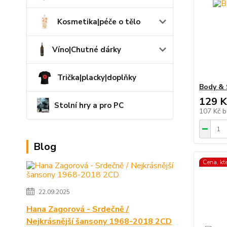
Kosmetika|péče o tělo
Víno|Chutné dárky
Trička|placky|doplňky
Body & 
129 K
Stolní hry a pro PC
107 Kč
b
Blog
Cena, kt
22.09.2025
Hana Zagorová - Srdečně /
Nejkrásnější šansony 1968-2018 2CD