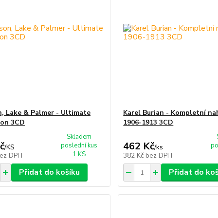
, Lake & Palmer - Ultimate
Karel Burian - Kompletní na
ion 3CD
1906-1913 3CD
Skladem
č
462 Kč
poslední kus
po
/
KS
/
ks
1 KS
ez DPH
382 Kč
bez DPH
Přidat do košíku
Přidat do ko