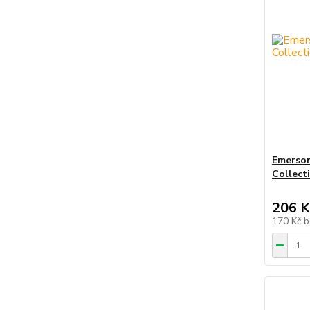
Emerson
Collect
206 K
170 Kč
b