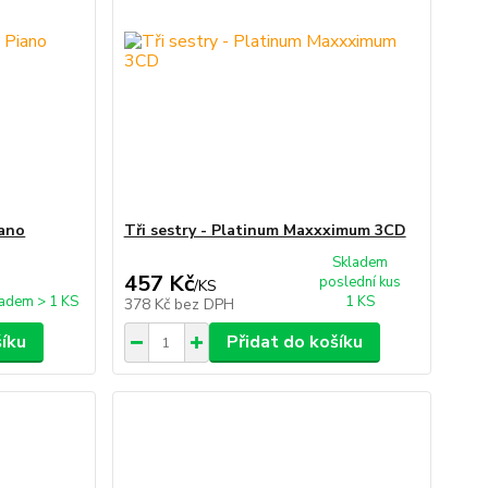
iano
Tři sestry - Platinum Maxxximum 3CD
Skladem
457 Kč
poslední kus
/
KS
adem > 1 KS
1 KS
378 Kč
bez DPH
šíku
Přidat do košíku