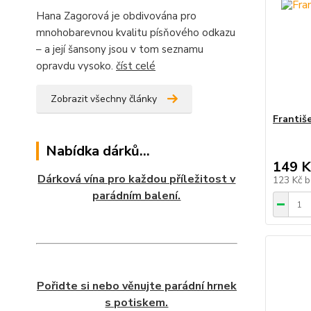
Hana Zagorová je obdivována pro
mnohobarevnou kvalitu písňového odkazu
– a její šansony jsou v tom seznamu
opravdu vysoko.
číst celé
Zobrazit všechny články
Františ
Nabídka dárků...
149 K
Dárková vína pro každou příležitost v
123 Kč
b
parádním balení.
Pořidte si nebo věnujte parádní hrnek
s potiskem.