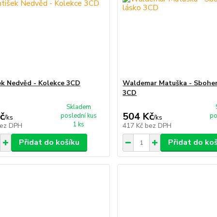
ek Nedvěd - Kolekce 3CD
Waldemar Matuška - Sbohem
3CD
Skladem
č
504 Kč
poslední kus
po
/
ks
/
ks
1 ks
ez DPH
417 Kč
bez DPH
Přidat do košíku
Přidat do ko