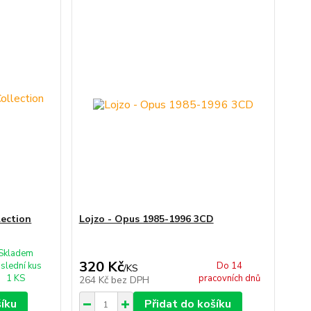
lection
Lojzo - Opus 1985-1996 3CD
Skladem
320 Kč
slední kus
Do 14
/
KS
1 KS
pracovních dnů
264 Kč
bez DPH
šíku
Přidat do košíku