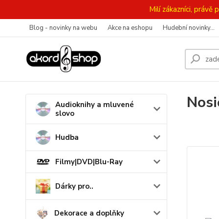
Milí zákazníci, práv
Blog - novinky na webu
Akce na eshopu
Hudební novinky...
Nosi
Audioknihy a mluvené
slovo
Hudba
Filmy|DVD|Blu-Ray
Dárky pro..
Dekorace a doplňky