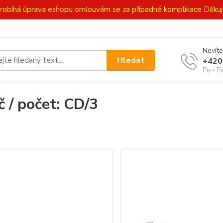
ě probíhá úprava eshopu omlouvám se za případné komplikace Děk
Nevíte
Hledat
+420
Po - P
č / počet: CD/3