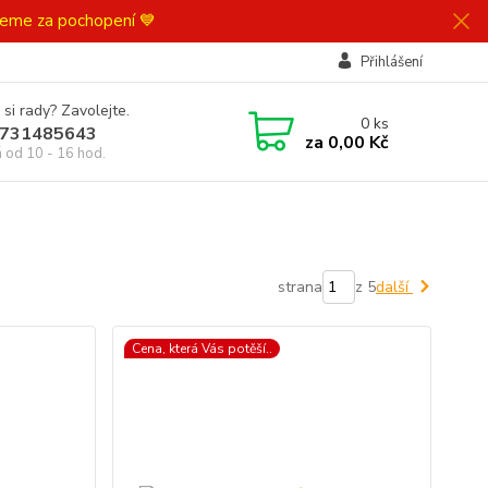
ujeme za pochopení 💙
Přihlášení
 si rady? Zavolejte.
0
ks
731485643
za
0,00 Kč
á od 10 - 16 hod.
strana
z 5
další
Cena, která Vás potěší..