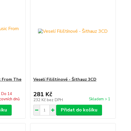
ic From The
Veselí Filištínové - Šithauz 3CD
281 Kč
Do 14
covních dnů
Skladem > 1
232 Kč
bez DPH
šíku
Přidat do košíku