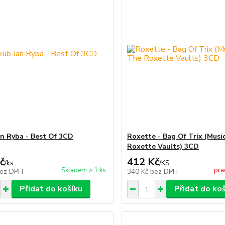
an Ryba - Best Of 3CD
Roxette - Bag Of Trix (Mus
Roxette Vaults) 3CD
č
412 Kč
/
ks
/
KS
Skladem > 1 ks
pra
ez DPH
340 Kč
bez DPH
Přidat do košíku
Přidat do ko