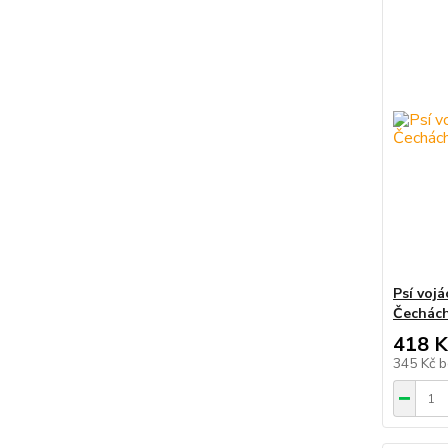
Psí vojá
Čechách
418 K
345 Kč
b