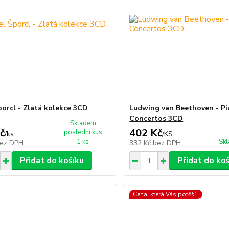
porcl - Zlatá kolekce 3CD
Ludwing van Beethoven - P
Concertos 3CD
Skladem
č
402 Kč
poslední kus
/
ks
/
KS
1 ks
Skl
ez DPH
332 Kč
bez DPH
Přidat do košíku
Přidat do ko
Cena, která Vás potěší..