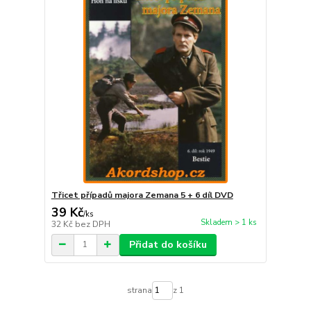
Třicet případů majora Zemana 5 + 6 díl DVD
39 Kč
/
ks
Skladem > 1 ks
32 Kč
bez DPH
Přidat do košíku
strana
z 1