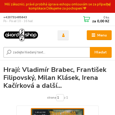
Milí zákazníci, právě probíhá úprava eshopu omlouvám se za případné
komplikace Děkujeme za pochopení 💙
0
ks
+420731485643
za
0,00 Kč
Po - Pá od 10 - 16 hod.
Menu
Hledat
Hrají: Vladimír Brabec, František
Filipovský, Milan Klásek, Irena
Kačírková a další...
strana
z 1