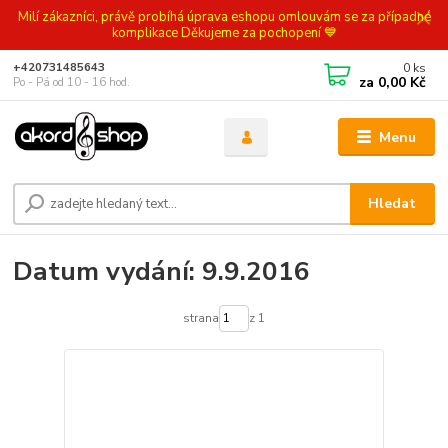
Milí zákazníci, právě probíhá úprava eshopu omlouvám se za případné
komplikace Děkujeme za pochopení 💙
0
ks
+420731485643
za
0,00 Kč
Po - Pá od 10 - 16 hod.
Menu
Hledat
Datum vydání: 9.9.2016
strana
z 1