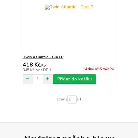
Twin Atlantic - Gla LP
418 Kč
/
KS
14 dnů až 6 měsíců
345 Kč
bez DPH
Přidat do košíku
strana
z 1