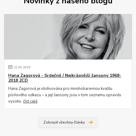
Novinky z našeho blogu
22
.
09
.
2025
Hana Zagorová - Srdečně / Nejkrásnější šansony 1968-
2018 2CD
Hana Zagorová je obdivována pro mnohobarevnou kvalitu
písňového odkazu – a její šansony jsou v tom seznamu opravdu
vysoko.
číst celé
Zobrazit všechny články