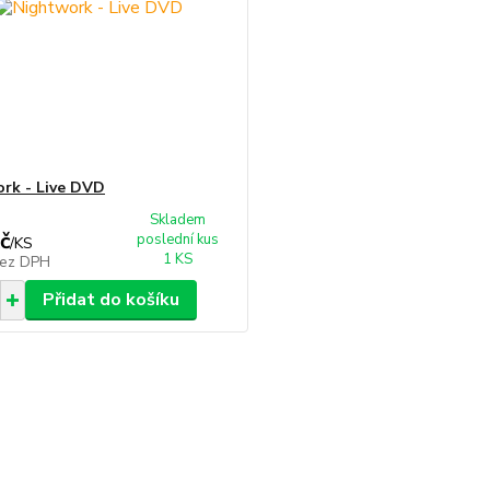
rk - Live DVD
Skladem
č
poslední kus
/
KS
1 KS
ez DPH
Přidat do košíku