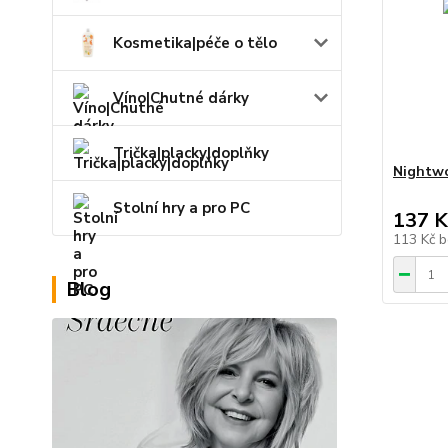
Kosmetika|péče o tělo
Víno|Chutné dárky
Trička|placky|doplňky
Nightwo
Stolní hry a pro PC
137 K
113 Kč
b
Blog