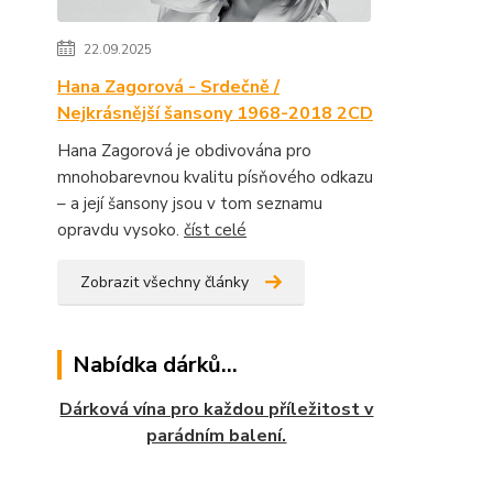
22.09.2025
Hana Zagorová - Srdečně /
Nejkrásnější šansony 1968-2018 2CD
Hana Zagorová je obdivována pro
mnohobarevnou kvalitu písňového odkazu
– a její šansony jsou v tom seznamu
opravdu vysoko.
číst celé
Zobrazit všechny články
Nabídka dárků...
Dárková vína pro každou příležitost v
parádním balení.