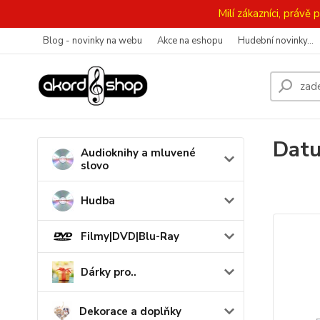
Milí zákazníci, práv
Blog - novinky na webu
Akce na eshopu
Hudební novinky...
Datu
Audioknihy a mluvené
slovo
Hudba
Filmy|DVD|Blu-Ray
Dárky pro..
Dekorace a doplňky