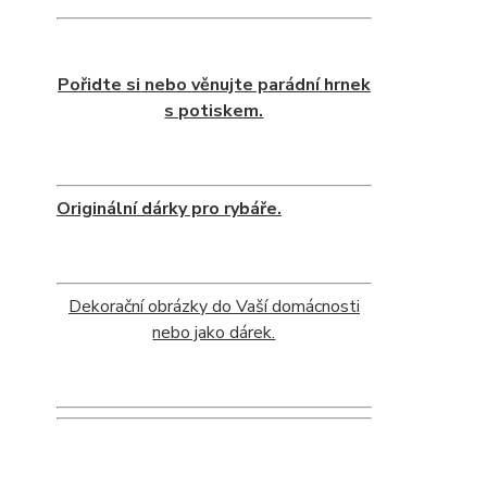
Pořidte si nebo věnujte parádní hrnek
s potiskem.
Originální dárky pro rybáře.
Dekorační obrázky do Vaší domácnosti
nebo jako dárek.