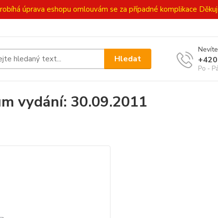
ě probíhá úprava eshopu omlouvám se za případné komplikace Děk
Nevíte
Hledat
+420
Po - P
m vydání: 30.09.2011