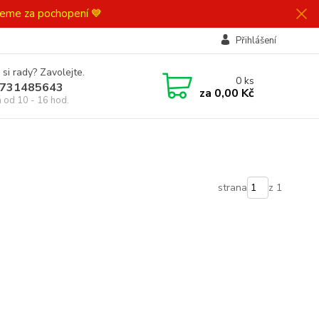
ujeme za pochopení 💙
Přihlášení
 si rady? Zavolejte.
0
ks
731485643
za
0,00 Kč
á od 10 - 16 hod.
strana
z 1