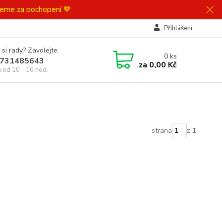
ujeme za pochopení 💙
Přihlášení
 si rady? Zavolejte.
0
ks
731485643
za
0,00 Kč
á od 10 - 16 hod.
strana
z 1