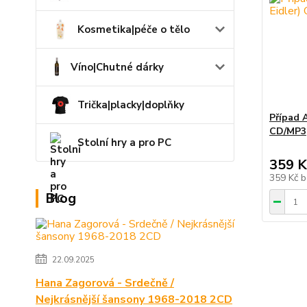
Kosmetika|péče o tělo
Víno|Chutné dárky
Trička|placky|doplňky
Případ 
CD/MP3
Stolní hry a pro PC
359 K
359 Kč
b
Blog
22.09.2025
Hana Zagorová - Srdečně /
Nejkrásnější šansony 1968-2018 2CD