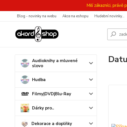
Milí zákazníci, práv
Blog - novinky na webu
Akce na eshopu
Hudební novinky...
Datu
Audioknihy a mluvené
slovo
Hudba
Filmy|DVD|Blu-Ray
Dárky pro..
Dekorace a doplňky