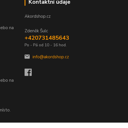
Kontaktní údaje
Akordshop.cz
nebo na
Zdeněk Šulc
+420731485643
Po - Pá od 10 - 16 hod.
info@akordshop.cz
.
nebo na
místo.