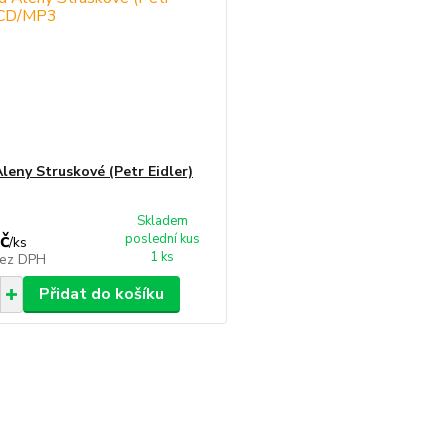
Aleny Struskové (Petr Eidler)
Skladem
č
poslední kus
/
ks
1 ks
ez DPH
Přidat do košíku