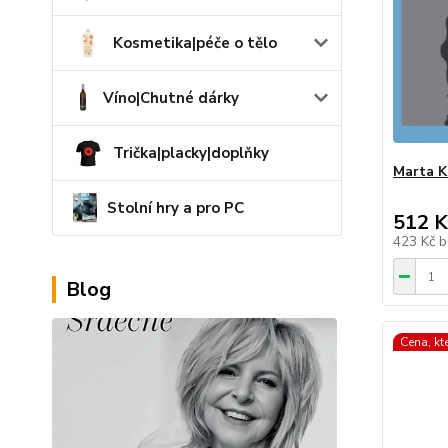
Kosmetika|péče o tělo
Víno|Chutné dárky
Trička|placky|doplňky
Marta K
Stolní hry a pro PC
512 K
423 Kč
b
Blog
Cena, kt