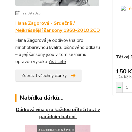
22.09.2025
Hana Zagorová - Srdečně /
Nejkrásnější šansony 1968-2018 2CD
Hana Zagorová je obdivována pro
mnohobarevnou kvalitu písňového odkazu
– a její šansony jsou v tom seznamu
Těžkej 
opravdu vysoko.
číst celé
150 K
Zobrazit všechny články
124 Kč
b
Nabídka dárků...
Dárková vína pro každou příležitost v
parádním balení.