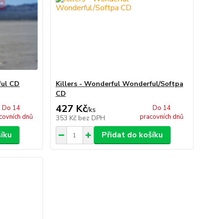
ful CD
Killers - Wonderful Wonderful/Softpa
CD
427 Kč
Do 14
Do 14
/
ks
covních dnů
pracovních dnů
353 Kč
bez DPH
šíku
Přidat do košíku