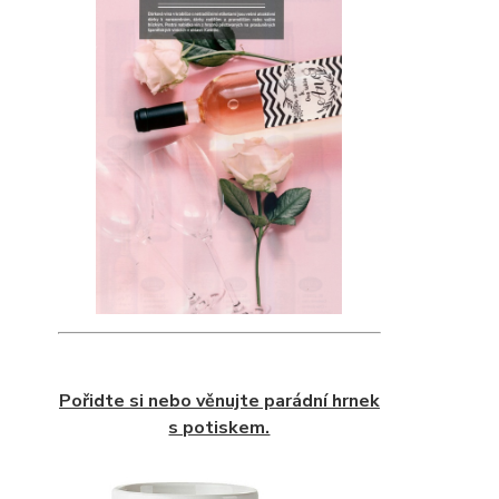
Pořidte si nebo věnujte parádní hrnek
s potiskem.