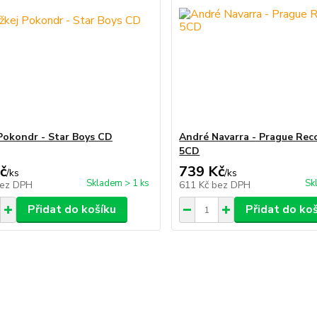
Pokondr - Star Boys CD
André Navarra - Prague Rec
5CD
č
739 Kč
/
ks
/
ks
Skladem > 1 ks
Sk
ez DPH
611 Kč
bez DPH
Přidat do košíku
Přidat do ko