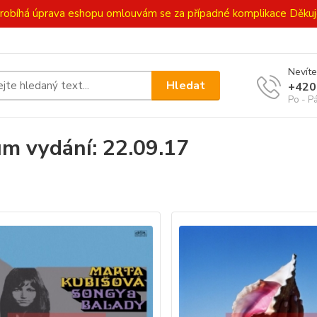
ě probíhá úprava eshopu omlouvám se za případné komplikace Děk
Nevíte
Hledat
+420
Po - P
m vydání: 22.09.17