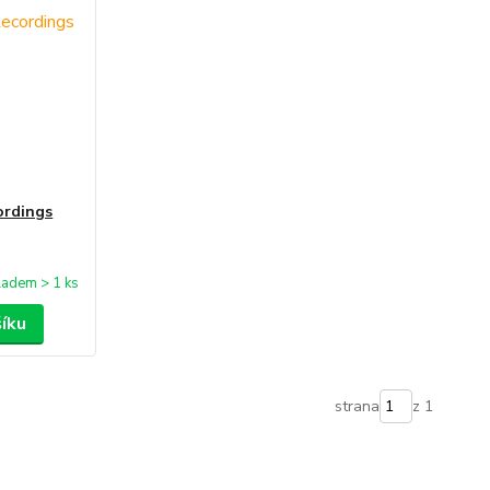
ordings
ladem > 1 ks
šíku
strana
z 1