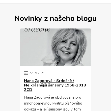
Novinky z našeho blogu
22
.
09
.
2025
Hana Zagorová - Srdečně /
Nejkrásnější šansony 1968-2018
2CD
Hana Zagorová je obdivována pro
mnohobarevnou kvalitu písňového
odkazu – a její šansony jsou v tom