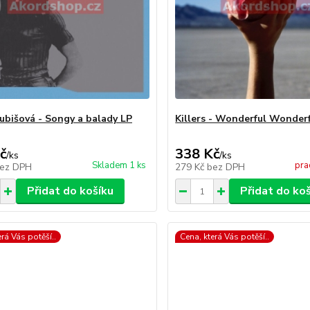
ubišová - Songy a balady LP
Killers - Wonderful Wonder
č
338 Kč
/
ks
/
ks
Skladem 1 ks
pra
ez DPH
279 Kč
bez DPH
Přidat do košíku
Přidat do ko
erá Vás potěší..
Cena, která Vás potěší..