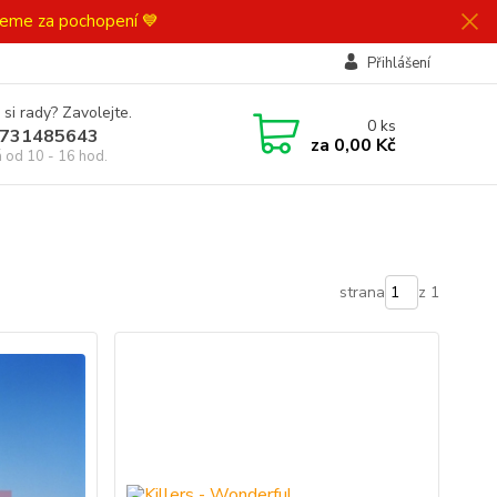
ujeme za pochopení 💙
Přihlášení
 si rady? Zavolejte.
0
ks
731485643
za
0,00 Kč
á od 10 - 16 hod.
strana
z 1