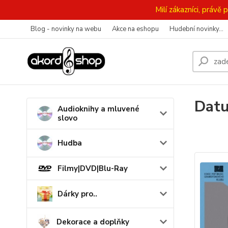
Milí zákazníci, práv
Blog - novinky na webu
Akce na eshopu
Hudební novinky...
Datu
Audioknihy a mluvené
slovo
Hudba
Filmy|DVD|Blu-Ray
Dárky pro..
Dekorace a doplňky