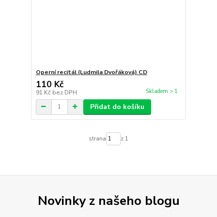
Operní recitál (Ludmila Dvořáková) CD
110 Kč
Skladem > 1
91 Kč
bez DPH
Přidat do košíku
strana
z 1
Novinky z našeho blogu