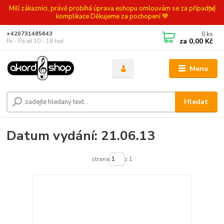
Milí zákazníci, právě probíhá úprava eshopu omlouvám se za případné
komplikace Děkujeme za pochopení 💙
0
ks
+420731485643
za
0,00 Kč
Po - Pá od 10 - 16 hod.
Menu
Hledat
Datum vydání: 21.06.13
strana
z 1