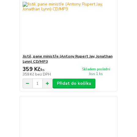
Jistě, pane ministře (Antony Rupert Jay, Jonathan
Lynn) CD/MP3
359 Kč
Skladem poslední
/
ks
kus 1 ks
359 Kč
bez DPH
Přidat do košíku