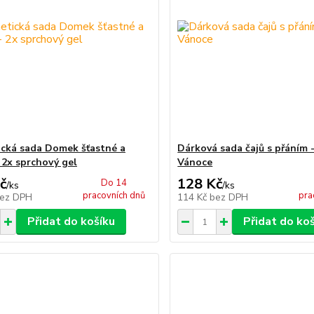
cká sada Domek šťastné a
Dárková sada čajů s přáním 
 2x sprchový gel
Vánoce
č
128 Kč
Do 14
/
ks
/
ks
pracovních dnů
pra
ez DPH
114 Kč
bez DPH
Přidat do košíku
Přidat do ko