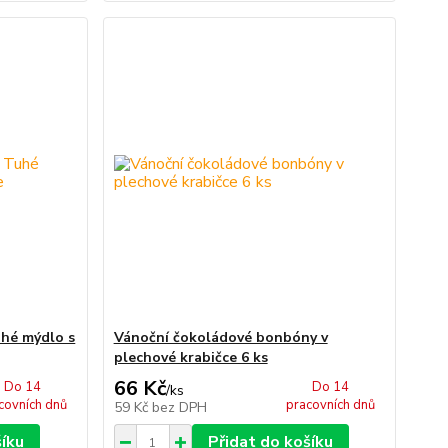
uhé mýdlo s
Vánoční čokoládové bonbóny v
plechové krabičce 6 ks
66 Kč
Do 14
Do 14
/
ks
covních dnů
pracovních dnů
59 Kč
bez DPH
šíku
Přidat do košíku