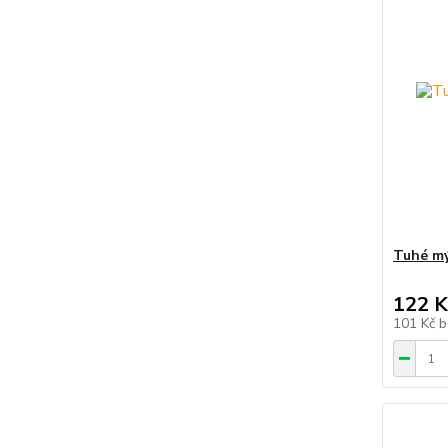
Tuhé mý
122 K
101 Kč
b