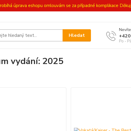
ě probíhá úprava eshopu omlouvám se za případné komplikace Děk
Nevíte
Hledat
+420
Po - P
m vydání: 2025