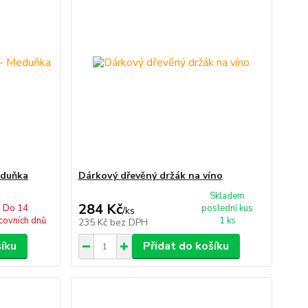
eduňka
Dárkový dřevěný držák na víno
Skladem
284 Kč
Do 14
poslední kus
/
ks
covních dnů
1 ks
235 Kč
bez DPH
šíku
Přidat do košíku