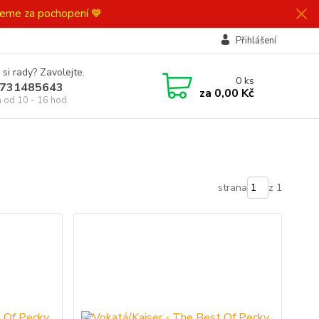
ujeme za pochopení 💙
Přihlášení
 si rady? Zavolejte.
0
ks
731485643
za
0,00 Kč
á od 10 - 16 hod.
strana
z 1