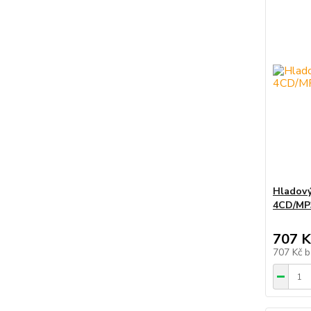
Hladový
4CD/MP
707 K
707 Kč
b