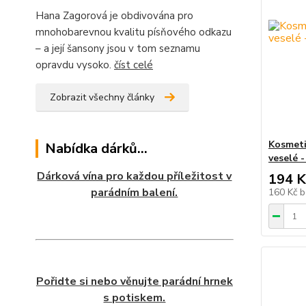
Hana Zagorová je obdivována pro
mnohobarevnou kvalitu písňového odkazu
– a její šansony jsou v tom seznamu
opravdu vysoko.
číst celé
Zobrazit všechny články
Kosmeti
Nabídka dárků...
veselé -
Dárková vína pro každou příležitost v
194 K
parádním balení.
160 Kč
b
Pořidte si nebo věnujte parádní hrnek
s potiskem.