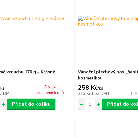
ač vzduchu 170 g – Krásné
Vánoční plechový box „šapi
kosmetikou
258 Kč
Do 14
/
ks
/
ks
pracovních dnů
pra
z DPH
213 Kč
bez DPH
Přidat do košíku
Přidat do ko