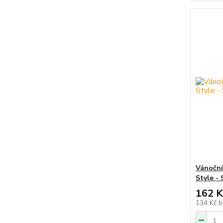
Vánoční
Style -
162 K
134 Kč
b