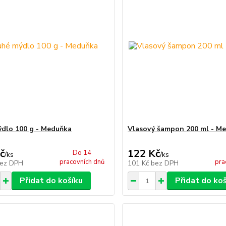
dlo 100 g - Meduňka
Vlasový šampon 200 ml - M
č
122 Kč
Do 14
/
ks
/
ks
pracovních dnů
pra
ez DPH
101 Kč
bez DPH
Přidat do košíku
Přidat do ko