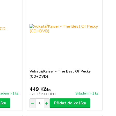
Vokatá/Kaiser - The Best Of Pecky
(CD+DVD)
449 Kč
/
ks
ladem > 1 ks
Skladem > 1 ks
371 Kč
bez DPH
šíku
Přidat do košíku