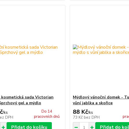
 kosmetická sada Victorian
Mýdlový vánoční domek - T
 Sprchový gel a mýdlo
vůní jablka a skořice
č
88 Kč
Do 14
/
ks
/
ks
pracovních dnů
pra
ez DPH
73 Kč
bez DPH
Přidat do košíku
Přidat do ko