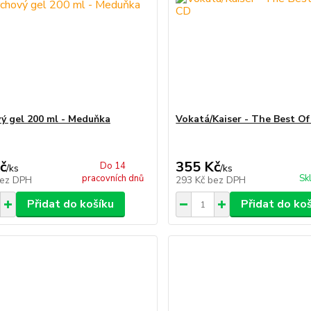
ý gel 200 ml - Meduňka
Vokatá/Kaiser - The Best O
č
355 Kč
Do 14
/
ks
/
ks
pracovních dnů
Sk
ez DPH
293 Kč
bez DPH
Přidat do košíku
Přidat do ko