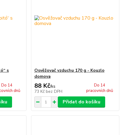
tó“ s
Osvěžovač vzduchu 170 g - Kouzlo
domova
88 Kč
Do 14
Do 14
/
ks
covních dnů
pracovních dnů
73 Kč
bez DPH
šíku
Přidat do košíku