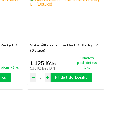
f Pecky CD
Vokatá/Kaiser - The Best Of Pecky LP
(Deluxe)
Skladem
1 125 Kč
poslední kus
/
ks
ladem > 1 ks
1 ks
930 Kč
bez DPH
šíku
Přidat do košíku