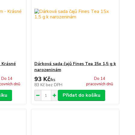
- Krásné
Dárková sada čajů Fines Tea 15x 1,5 g k
narozeninám
93 Kč
Do 14
Do 14
/
ks
covních dnů
pracovních dnů
83 Kč
bez DPH
šíku
Přidat do košíku