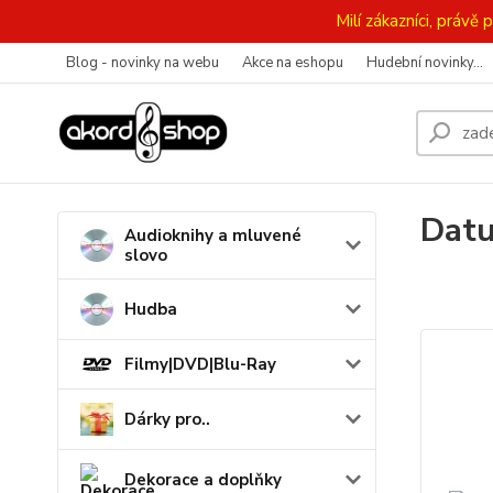
Milí zákazníci, práv
Blog - novinky na webu
Akce na eshopu
Hudební novinky...
Datu
Audioknihy a mluvené
slovo
Hudba
Filmy|DVD|Blu-Ray
Dárky pro..
Dekorace a doplňky