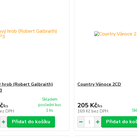
 hrob (Robert Galbraith)
Country Vánoce 2CD
3
Skladem
č
205 Kč
poslední kus
/
ks
/
ks
1 ks
Sk
ez DPH
169 Kč
bez DPH
Přidat do košíku
Přidat do ko