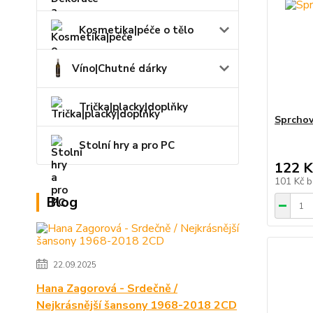
Kosmetika|péče o tělo
Víno|Chutné dárky
Trička|placky|doplňky
Sprchov
Stolní hry a pro PC
122 K
101 Kč
b
Blog
22.09.2025
Hana Zagorová - Srdečně /
Nejkrásnější šansony 1968-2018 2CD