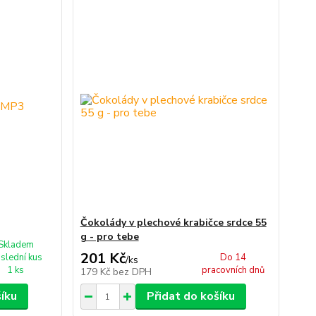
Čokolády v plechové krabičce srdce 55
g - pro tebe
Skladem
201 Kč
slední kus
Do 14
/
ks
1 ks
pracovních dnů
179 Kč
bez DPH
šíku
Přidat do košíku