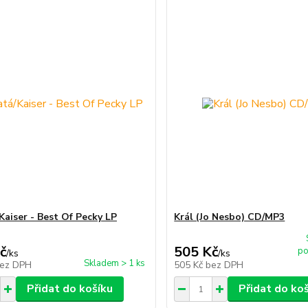
Kaiser - Best Of Pecky LP
Král (Jo Nesbo) CD/MP3
č
505 Kč
po
/
ks
/
ks
Skladem > 1 ks
ez DPH
505 Kč
bez DPH
Přidat do košíku
Přidat do ko