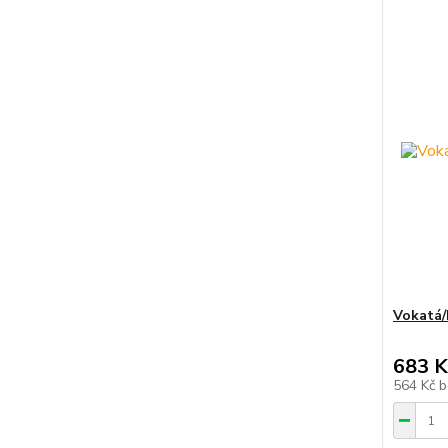
Vokatá/
683 K
564 Kč
b