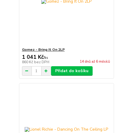
Gomez - Bring It On 2LP
1 041 Kč
/
ks
14 dnů až 6 měsíců
860 Kč
bez DPH
Přidat do košíku