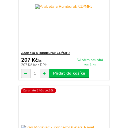
Arabela a Rumburak CD/MP3
207 Kč
Skladem poslední
/
ks
kus 1 ks
207 Kč
bez DPH
Přidat do košíku
Cena, která Vás potěší..