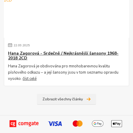
22
.
09
.
2025
Hana Zagorová - Srdečně / Nejkrásnější šansony 1968-
2018 2CD
Hana Zagorová je obdivována pro mnohobarevnou kvalitu
písňového odkazu – a její šansony jsou v tom seznamu opravdu
vysoko.
číst celé
Zobrazit všechny články