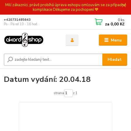
Milí zákazníci, právě probíhá úprava eshopu omlouvám se za případné
komplikace Děkujeme za pochopení 💙
0
ks
+420731485643
za
0,00 Kč
Po - Pá od 10 - 16 hod.
Menu
Hledat
Datum vydání: 20.04.18
strana
z 1