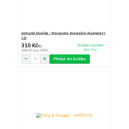
Antonín Dvořák - Moravské dvojzpěvy (komplet)
CD
310 Kč
Skladem poslední
/
ks
kus 1 ks
256 Kč
bez DPH
Přidat do košíku