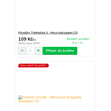
Písničky TvMiniUni 3 - Mezi hvězdami CD
109 Kč
Skladem poslední
/
ks
kus 1 ks
90 Kč
bez DPH
Přidat do košíku
Cena, která Vás potěší..