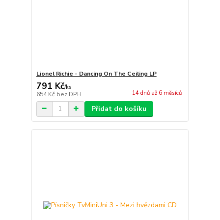
Lionel Richie - Dancing On The Ceiling LP
791 Kč
/
ks
14 dnů až 6 měsíců
654 Kč
bez DPH
Přidat do košíku