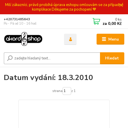
Milí zákazníci, právě probíhá úprava eshopu omlouvám se za případné
komplikace Děkujeme za pochopení 💙
0
ks
+420731485643
za
0,00 Kč
Po - Pá od 10 - 16 hod.
Menu
Hledat
Datum vydání: 18.3.2010
strana
z 1