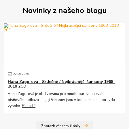
Novinky z našeho blogu
22
.
09
.
2025
Hana Zagorová - Srdečně / Nejkrásnější šansony 1968-
2018 2CD
Hana Zagorová je obdivována pro mnohobarevnou kvalitu
písňového odkazu – a její šansony jsou v tom seznamu opravdu
vysoko.
číst celé
Zobrazit všechny články