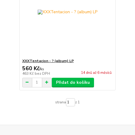
XXXTentacion - ? (album) LP
560 Kč
/
ks
14 dnů až 6 měsíců
463 Kč
bez DPH
Přidat do košíku
strana
z 1