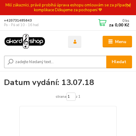
Milí zákazníci, právě probíhá úprava eshopu omlouvám se za případné
komplikace Děkujeme za pochopení 💙
0
ks
+420731485643
za
0,00 Kč
Po - Pá od 10 - 16 hod.
Menu
Hledat
Datum vydání: 13.07.18
strana
z 1