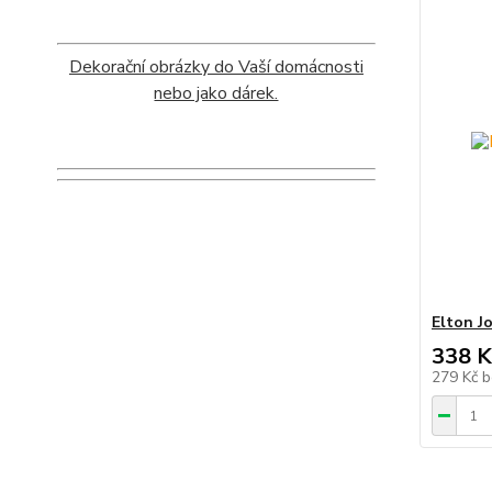
Dekorační obrázky do Vaší domácnosti
nebo jako dárek.
Elton J
338 K
279 Kč
b