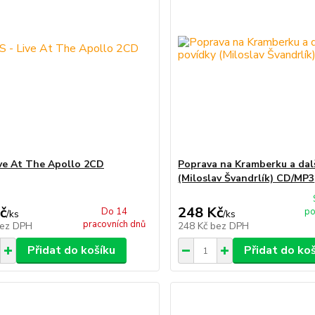
ive At The Apollo 2CD
Poprava na Kramberku a dal
(Miloslav Švandrlík) CD/MP3
č
248 Kč
Do 14
po
/
ks
/
ks
pracovních dnů
ez DPH
248 Kč
bez DPH
Přidat do košíku
Přidat do ko