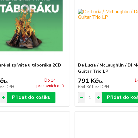
eré si zpíváte u táboráku 2CD
De Lucía / McLaughlin / Di M
Guitar Trio LP
č
791 Kč
Do 14
1
/
ks
/
ks
pracovních dnů
ez DPH
654 Kč
bez DPH
Přidat do košíku
Přidat do ko