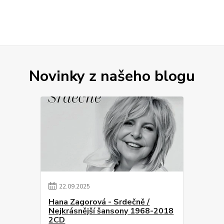
Novinky z našeho blogu
22
.
09
.
2025
Hana Zagorová - Srdečně /
Nejkrásnější šansony 1968-2018
2CD