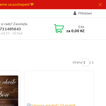
ujeme za pochopení 💙
Přihlášení
 si rady? Zavolejte.
0
ks
731485643
za
0,00 Kč
á od 10 - 16 hod.
strana
z 1