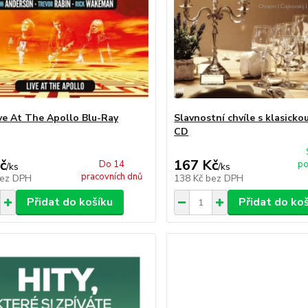
ive At The Apollo Blu-Ray
Slavnostní chvíle s klasick
CD
č
167 Kč
Do 14
po
/
ks
/
ks
pracovních dnů
ez DPH
138 Kč
bez DPH
Přidat do košíku
Přidat do ko