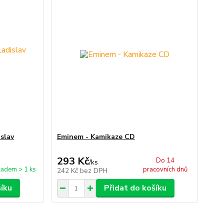
slav
Eminem - Kamikaze CD
293 Kč
Do 14
/
ks
ladem > 1 ks
pracovních dnů
242 Kč
bez DPH
šíku
Přidat do košíku