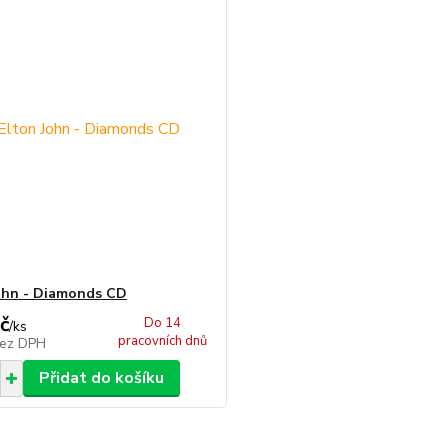
ohn - Diamonds CD
č
Do 14
/
ks
pracovních dnů
ez DPH
Přidat do košíku