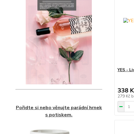
YES - L
338 K
279 Kč
b
Pořidte si nebo věnujte parádní hrnek
s potiskem.