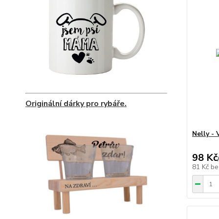
Originální dárky pro rybáře.
Nelly -
98 Kč
81 Kč
be