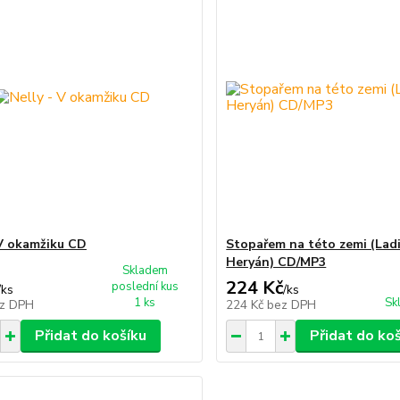
 V okamžiku CD
Stopařem na této zemi (Ladi
Heryán) CD/MP3
Skladem
224 Kč
poslední kus
/
ks
/
ks
1 ks
Sk
z DPH
224 Kč
bez DPH
Přidat do košíku
Přidat do ko