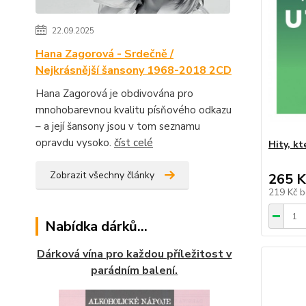
22.09.2025
Hana Zagorová - Srdečně /
Nejkrásnější šansony 1968-2018 2CD
Hana Zagorová je obdivována pro
mnohobarevnou kvalitu písňového odkazu
– a její šansony jsou v tom seznamu
opravdu vysoko.
číst celé
Hity, kt
Zobrazit všechny články
265 K
219 Kč
b
Nabídka dárků...
Dárková vína pro každou příležitost v
parádním balení.