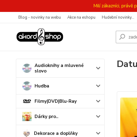
Milí zákazníci, práv
Blog - novinky na webu
Akce na eshopu
Hudební novinky...
Datu
Audioknihy a mluvené
slovo
Hudba
Filmy|DVD|Blu-Ray
Dárky pro..
Dekorace a doplňky