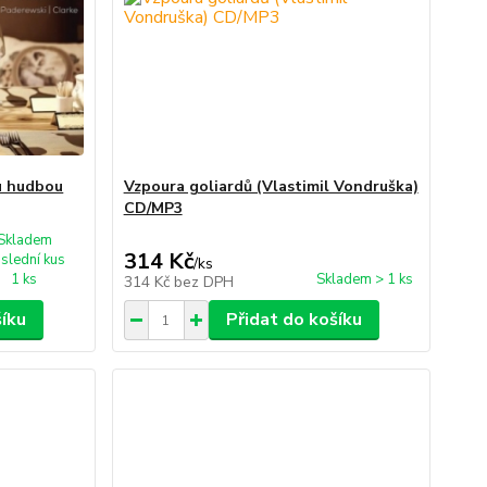
ou hudbou
Vzpoura goliardů (Vlastimil Vondruška)
CD/MP3
Skladem
314 Kč
slední kus
/
ks
1 ks
Skladem > 1 ks
314 Kč
bez DPH
šíku
Přidat do košíku