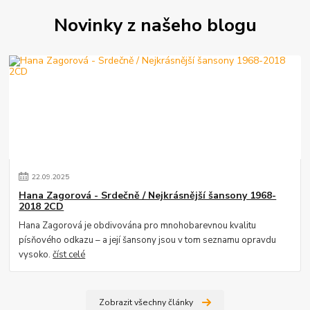
Novinky z našeho blogu
22
.
09
.
2025
Hana Zagorová - Srdečně / Nejkrásnější šansony 1968-
2018 2CD
Hana Zagorová je obdivována pro mnohobarevnou kvalitu
písňového odkazu – a její šansony jsou v tom seznamu opravdu
vysoko.
číst celé
Zobrazit všechny články