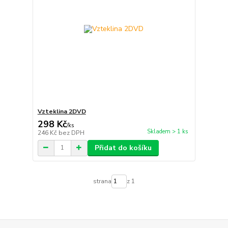
Vzteklina 2DVD
298 Kč
/
ks
Skladem > 1 ks
246 Kč
bez DPH
Přidat do košíku
strana
z 1