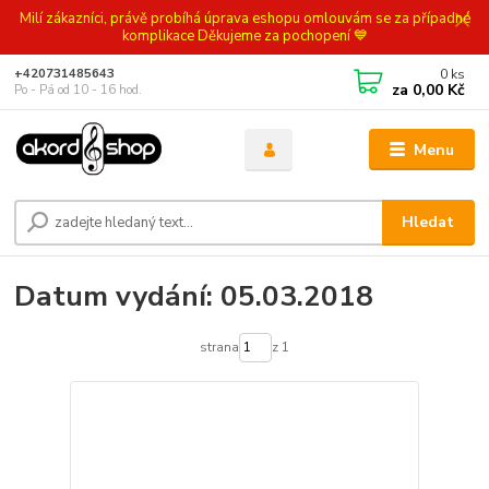
Milí zákazníci, právě probíhá úprava eshopu omlouvám se za případné
komplikace Děkujeme za pochopení 💙
0
ks
+420731485643
za
0,00 Kč
Po - Pá od 10 - 16 hod.
Menu
Hledat
Datum vydání: 05.03.2018
strana
z 1