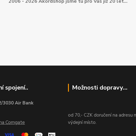
2006 - 2026 Akordshop jsme tu pro Vás již 20 let...
í spojení..
Možnosti dopravy...
/3030 Air Bank
od 70,- CZK doručení na adresu 
ána Comgate
výdejní místo.