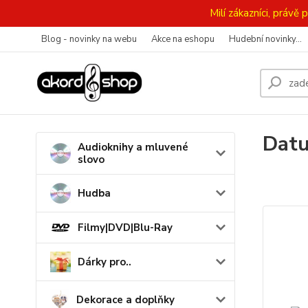
Milí zákazníci, práv
Blog - novinky na webu
Akce na eshopu
Hudební novinky...
Datu
Audioknihy a mluvené
slovo
Hudba
Filmy|DVD|Blu-Ray
Dárky pro..
Dekorace a doplňky