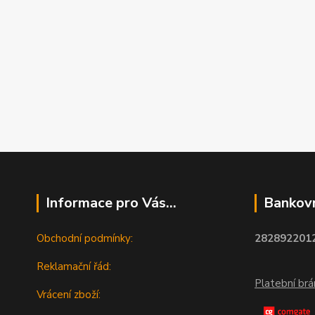
Informace pro Vás...
Bankovn
Obchodní podmínky:
2828922012
Reklamační řád:
Platební br
Vrácení zboží: