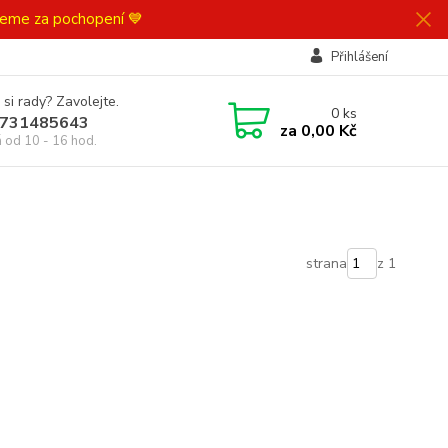
ujeme za pochopení 💙
Přihlášení
 si rady? Zavolejte.
0
ks
731485643
za
0,00 Kč
á od 10 - 16 hod.
strana
z 1