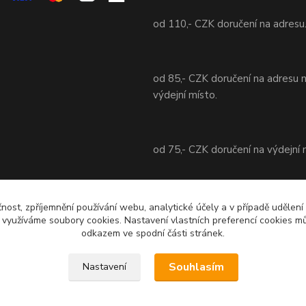
od 110,- CZK doručení na adresu
od 85,- CZK doručení na adresu 
výdejní místo.
od 75,- CZK doručení na výdejní 
od 70,- CZK doručení na adresu 
čnost, zpříjemnění používání webu, analytické účely a v případě udělení
výdejní místo.
y využíváme soubory cookies. Nastavení vlastních preferencí cookies mů
odkazem ve spodní části stránek.
Souhlasím
Nastavení