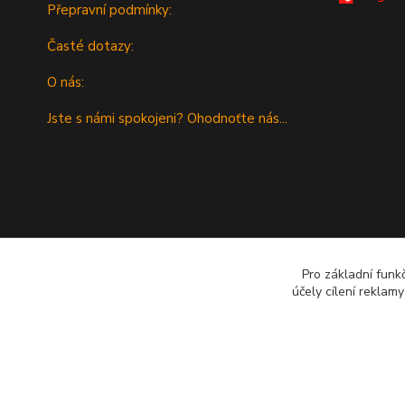
Přepravní podmínky:
Časté dotazy:
O nás:
Jste s námi spokojeni? Ohodnoťte nás...
Pro základní funk
účely cílení reklam