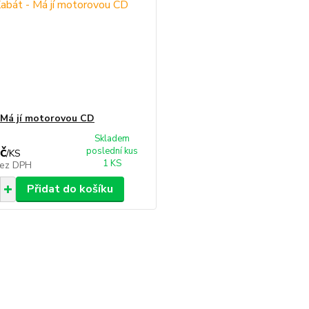
 Má jí motorovou CD
Skladem
č
poslední kus
/
KS
1 KS
ez DPH
Přidat do košíku