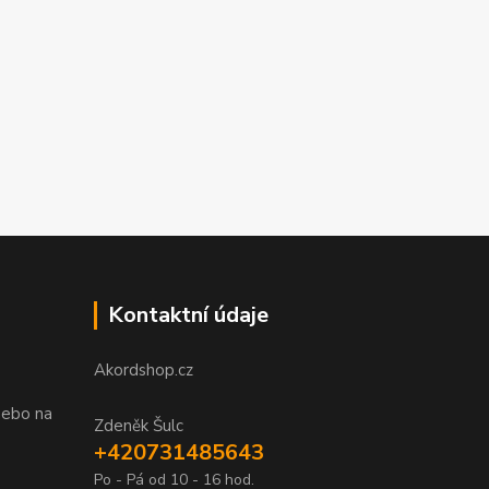
Kontaktní údaje
Akordshop.cz
nebo na
Zdeněk Šulc
+420731485643
Po - Pá od 10 - 16 hod.