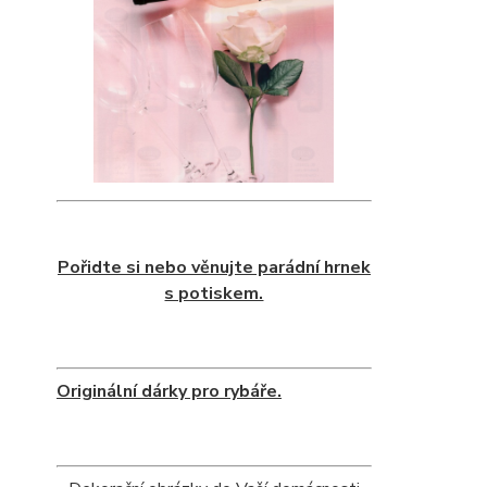
Pořidte si nebo věnujte parádní hrnek
s potiskem.
Originální dárky pro rybáře.