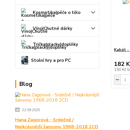
Kosmetika|péče o tělo
Víno|Chutné dárky
Trička|placky|doplňky
Kabát -
Stolní hry a pro PC
182 K
150 Kč
b
Blog
22.09.2025
Hana Zagorová - Srdečně /
Nejkrásnější šansony 1968-2018 2CD