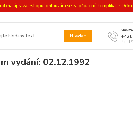
ě probíhá úprava eshopu omlouvám se za případné komplikace Děk
Nevíte
Hledat
+420
Po - P
m vydání: 02.12.1992