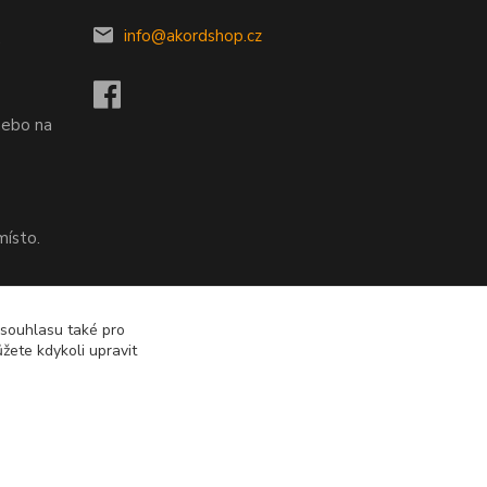
info@akordshop.cz
.
nebo na
místo.
nebo na
 souhlasu také pro
žete kdykoli upravit