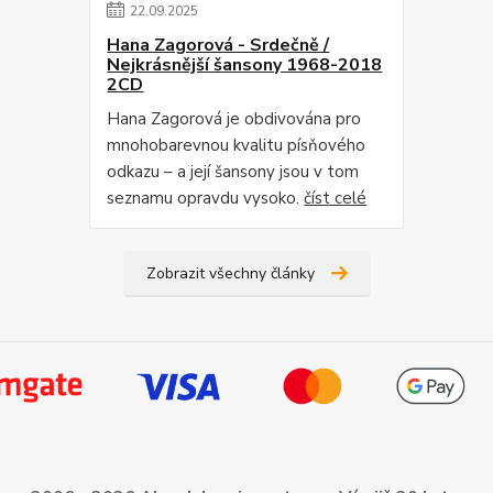
22
.
09
.
2025
Hana Zagorová - Srdečně /
Nejkrásnější šansony 1968-2018
2CD
Hana Zagorová je obdivována pro
mnohobarevnou kvalitu písňového
odkazu – a její šansony jsou v tom
seznamu opravdu vysoko.
číst celé
Zobrazit všechny články