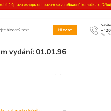
ě probíhá úprava eshopu omlouvám se za případné komplikace Děk
Nevíte
Hledat
+420
Po - P
m vydání: 01.01.96