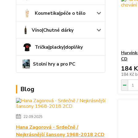
Kosmetika|péče o tělo
Víno|Chutné dárky
Trička|placky|doplňky
Hurvínk
CD
Stolní hry a pro PC
184 K
184 Kč
b
Blog
22.09.2025
Hana Zagorová - Srdečně /
Nejkrásnější šansony 1968-2018 2CD