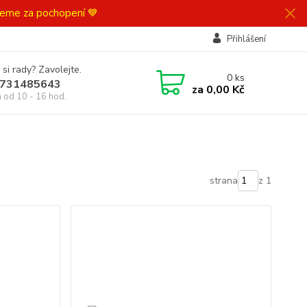
ujeme za pochopení 💙
Přihlášení
 si rady? Zavolejte.
0
ks
731485643
za
0,00 Kč
á od 10 - 16 hod.
strana
z 1