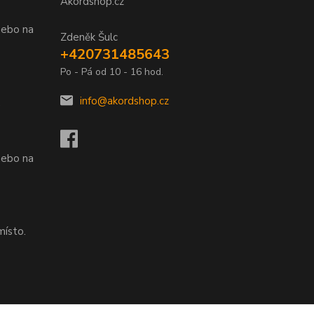
Akordshop.cz
nebo na
Zdeněk Šulc
+420731485643
Po - Pá od 10 - 16 hod.
info@akordshop.cz
.
nebo na
místo.