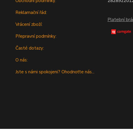
Obchodní podmínky:
2828922012
Reklamační řád:
Platební br
Vrácení zboží:
Přepravní podmínky:
Časté dotazy:
O nás:
Jste s námi spokojeni? Ohodnoťte nás...