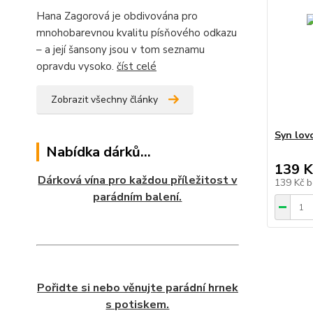
Hana Zagorová je obdivována pro
mnohobarevnou kvalitu písňového odkazu
– a její šansony jsou v tom seznamu
opravdu vysoko.
číst celé
Zobrazit všechny články
Syn lov
Nabídka dárků...
139 K
Dárková vína pro každou příležitost v
139 Kč
b
parádním balení.
Pořidte si nebo věnujte parádní hrnek
s potiskem.