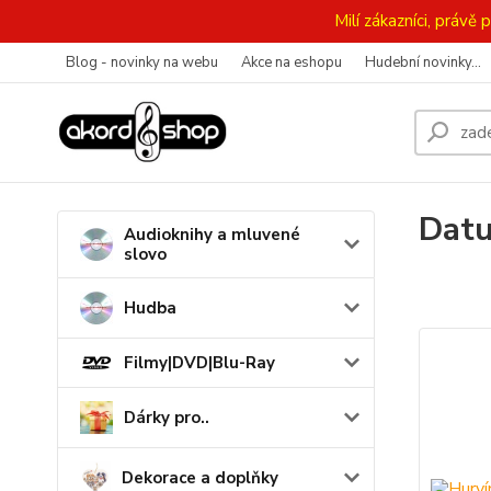
Milí zákazníci, práv
Blog - novinky na webu
Akce na eshopu
Hudební novinky...
Datu
Audioknihy a mluvené
slovo
Hudba
Filmy|DVD|Blu-Ray
Dárky pro..
Dekorace a doplňky