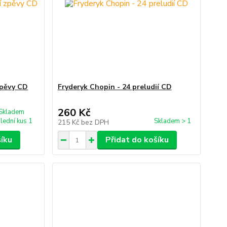
zpěvy CD
Fryderyk Chopin - 24 preludií CD
260 Kč
Skladem
lední kus 1
Skladem > 1
215 Kč
bez DPH
šíku
Přidat do košíku