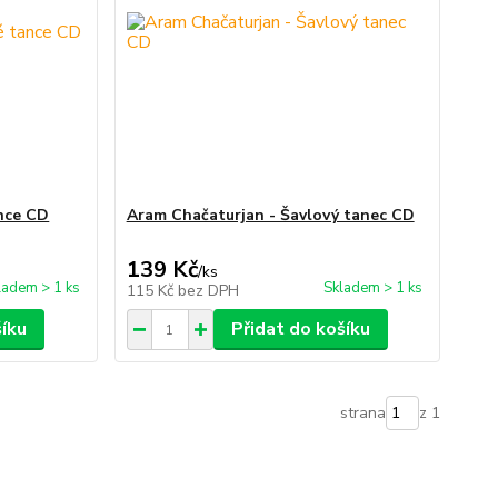
nce CD
Aram Chačaturjan - Šavlový tanec CD
139 Kč
/
ks
ladem > 1 ks
Skladem > 1 ks
115 Kč
bez DPH
šíku
Přidat do košíku
strana
z 1