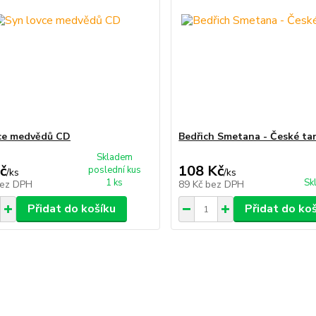
ce medvědů CD
Bedřich Smetana - České ta
Skladem
č
108 Kč
poslední kus
/
ks
/
ks
1 ks
Sk
ez DPH
89 Kč
bez DPH
Přidat do košíku
Přidat do ko