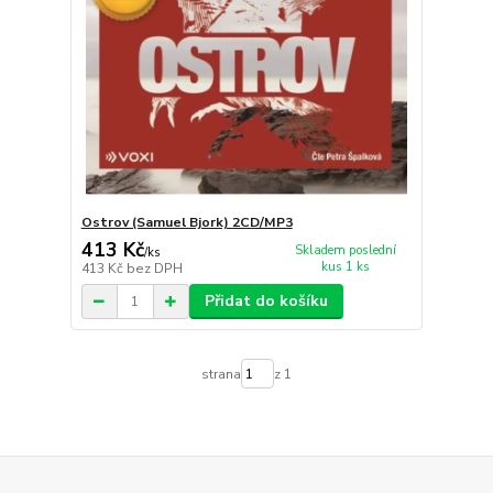
Ostrov (Samuel Bjork) 2CD/MP3
413 Kč
Skladem poslední
/
ks
kus 1 ks
413 Kč
bez DPH
Přidat do košíku
strana
z 1