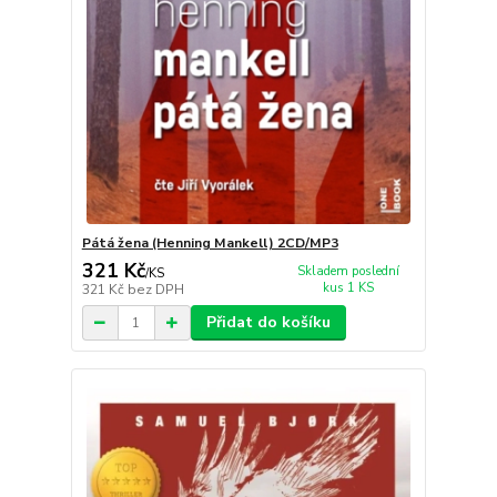
Pátá žena (Henning Mankell) 2CD/MP3
321 Kč
Skladem poslední
/
KS
kus 1 KS
321 Kč
bez DPH
Přidat do košíku