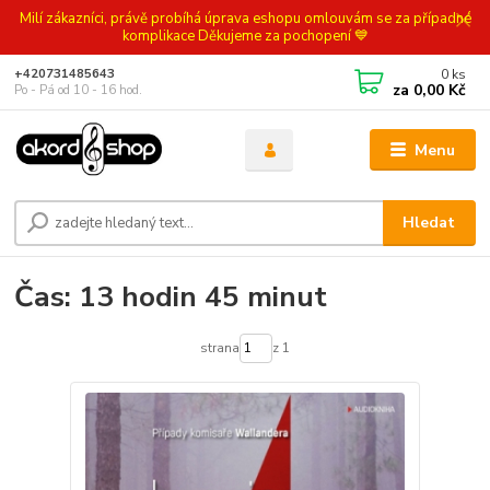
Milí zákazníci, právě probíhá úprava eshopu omlouvám se za případné
komplikace Děkujeme za pochopení 💙
0
ks
+420731485643
za
0,00 Kč
Po - Pá od 10 - 16 hod.
Menu
Hledat
Čas: 13 hodin 45 minut
strana
z 1