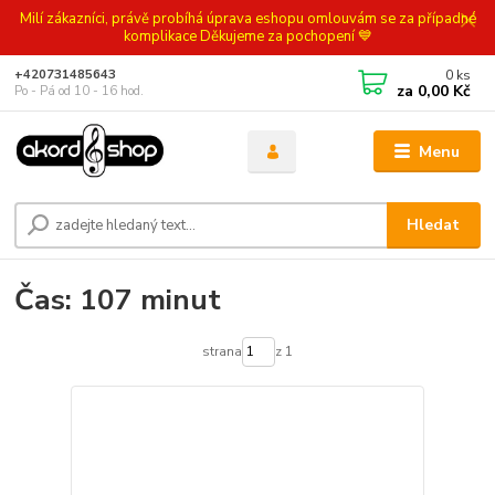
Milí zákazníci, právě probíhá úprava eshopu omlouvám se za případné
komplikace Děkujeme za pochopení 💙
0
ks
+420731485643
za
0,00 Kč
Po - Pá od 10 - 16 hod.
Menu
Hledat
Čas: 107 minut
strana
z 1