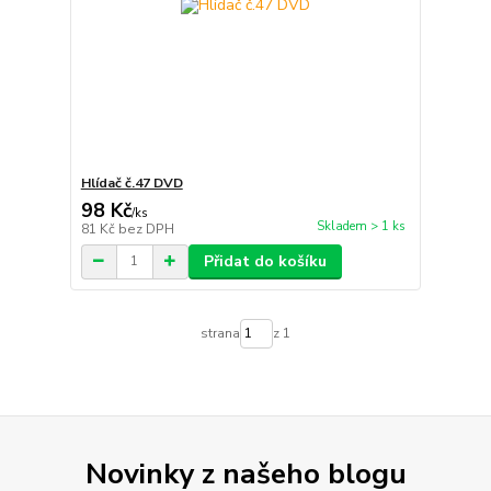
Hlídač č.47 DVD
98 Kč
/
ks
Skladem > 1 ks
81 Kč
bez DPH
Přidat do košíku
strana
z 1
Novinky z našeho blogu